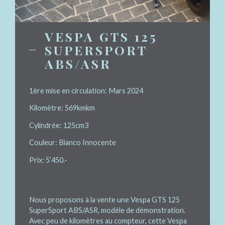
1
2
3
4
5
VESPA GTS 125
SUPERSPORT
ABS/ASR
1ère mise en circulation: Mars 2024
Kilomètre: 569kmkm
Cylindrée: 125cm3
Couleur: Bianco Innocente
Prix: 5’450.-
Nous proposons à la vente une Vespa GTS 125
SuperSport ABS/ASR, modèle de démonstration.
Avec peu de kilomètres au compteur, cette Vespa