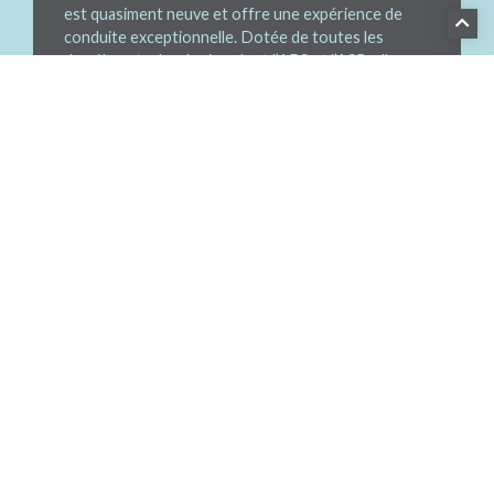
est quasiment neuve et offre une expérience de
conduite exceptionnelle. Dotée de toutes les
dernières technologies, dont l’ABS et l’ASR, elle
assure une sécurité optimale. Prix de vente neuf:
6’095.-
CONTACT
PRENDRE UN
RENDEZ-VOUS